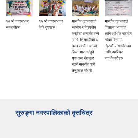
१७ औ नगरसभामा
१५ औ नगरसभाका
भारतीय दूतावासको
भारतीय दुतावासले
सहभागीहरु
केहि दृश्यहरु |
सहयोग र त्रिपक्षीय
विद्यालय भवनको
सम्झौता अन्तर्गत बन्ने
लागि आर्थिक सहयोग
मा.वि. शिशुवारीको ३
गरेको विषयमा
तल्ले पक्की भवनको
त्रिपक्षीय सम्झौताको
शिलान्यास गर्नुहुदै
लागि उपस्थित
युवा तथा खेलकूद
पदाधीकारीहरु
मंत्री माननीय श्री
तेजु लाल चौधरी
सुरुङ्गा नगरपालिकाको वृत्तचित्र