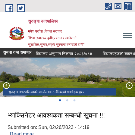
Skip to main content
सुरुङ्‍गा नगरपालिका
मधेश प्रदेश ,नेपाल सरकार
"शिक्षा,स्वास्थ्य,कृषि,पर्यटन र खानेपानी
सुशासित,सुन्दर,समृध्द सुरुङ्गा बनाउछौ हामी"
सुचना तथा समाचार
विद्यालय अनुगमन निकासा २०८३/०८४
विद्यालयहरुको व्यवस्थापकीय 
सुरुङ्गा नगरपालिकाको कार्यालयबाट देखिएको मनमोहक दृश्य
१५ औ नगरसभामा सहभागीहरु
सुरुङ्गा नगरपालिका ४ स्थित सेती देवी मन्दिर
भ्याक्सिनेटर आवश्यकता सम्बन्धी सूचना !!!
Submitted on:
Sun, 02/26/2023 - 14:19
Read more
about भ्याक्सिनेटर आवश्यकता सम्बन्धी सूचना !!!