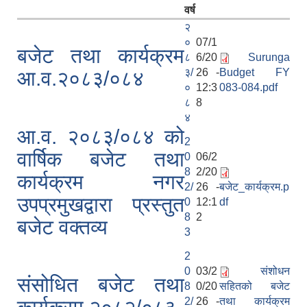
वर्ष
२
०
07/1
बजेट तथा कार्यक्रम
८
6/20
Surunga
३/
26 -
Budget FY
आ.व.२०८३/०८४
०
12:3
083-084.pdf
८
8
४
आ.व. २०८३/०८४ को
2
वार्षिक बजेट तथा
0
06/2
8
2/20
कार्यक्रम नगर
2/
26 -
बजेट_कार्यक्रम.p
उपप्रमुखद्वारा प्रस्तुत
0
12:1
df
8
2
बजेट वक्तव्य
3
2
0
03/2
संशोधन
संसोधित बजेट तथा
8
0/20
सहितको बजेट
2/
26 -
तथा कार्यक्रम