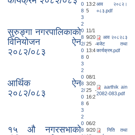
कार्यक्रम २०८२/०८३
0
13:2
आव २०८२।
8
5
०८३.pdf
3
2
सुरुङ्गा नगरपालिकाको
0
11/1
8
9/20
आव २०८२८३
विनियोजन ऐन
2/
25 -
बजेट तथा
२०८२/०८३
0
13:4
कार्यक्रम.pdf
8
0
3
2
0
08/1
आर्थिक ऐन
8
3/20
aarthik ain
2/
25 -
२०८२/०८३
2082-083.pdf
0
16:2
8
6
3
2
0
06/2
१५ औ नगरसभाको
8
9/20
निति तथा