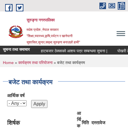
Skip to main content
सुरुङ्‍गा नगरपालिका
मधेश प्रदेश ,नेपाल सरकार
"शिक्षा,स्वास्थ्य,कृषि,पर्यटन र खानेपानी
सुशासित,सुन्दर,समृध्द सुरुङ्गा बनाउछौ हामी"
सुचना तथा समाचार
हाटबजार ठेक्काको आशय पत्र सम्बन्धमा सुचना |
पोखरी ठेक्
You are here
Home
»
कार्यक्रम तथा परियोजना
» बजेट तथा कार्यक्रम
बजेट तथा कार्यक्रम
आर्थिक वर्ष
आ
र्थि
शिर्षक
मिति
दस्तावेज
क