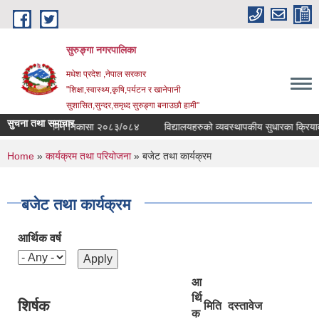
Skip to main content
सुरुङ्‍गा नगरपालिका
मधेश प्रदेश ,नेपाल सरकार
"शिक्षा,स्वास्थ्य,कृषि,पर्यटन र खानेपानी
सुशासित,सुन्दर,समृध्द सुरुङ्गा बनाउछौ हामी"
सुचना तथा समाचार
िद्यालय अनुगमन निकासा २०८३/०८४
विद्यालयहरुको व्यवस्थापकीय सुधारका क्रियाकलापहर
You are here
Home
»
कार्यक्रम तथा परियोजना
» बजेट तथा कार्यक्रम
बजेट तथा कार्यक्रम
आर्थिक वर्ष
आ
र्थि
शिर्षक
मिति
दस्तावेज
क