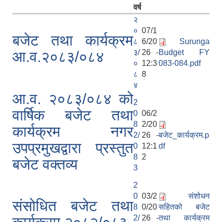
वर्ष
२
०
07/1
बजेट तथा कार्यक्रम
८
6/20
Surunga
३/
26 -
Budget FY
आ.व.२०८३/०८४
०
12:3
083-084.pdf
८
8
४
आ.व. २०८३/०८४ को
2
वार्षिक बजेट तथा
0
06/2
8
2/20
कार्यक्रम नगर
2/
26 -
बजेट_कार्यक्रम.p
उपप्रमुखद्वारा प्रस्तुत
0
12:1
df
8
2
बजेट वक्तव्य
3
2
0
03/2
संशोधन
संसोधित बजेट तथा
8
0/20
सहितको बजेट
2/
26 -
तथा कार्यक्रम