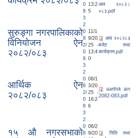
कार्यक्रम २०८२/०८३
0
13:2
आव २०८२।
8
5
०८३.pdf
3
2
सुरुङ्गा नगरपालिकाको
0
11/1
8
9/20
आव २०८२८३
विनियोजन ऐन
2/
25 -
बजेट तथा
२०८२/०८३
0
13:4
कार्यक्रम.pdf
8
0
3
2
0
08/1
आर्थिक ऐन
8
3/20
aarthik ain
2/
25 -
२०८२/०८३
2082-083.pdf
0
16:2
8
6
3
2
0
06/2
१५ औ नगरसभाको
8
9/20
निति तथा