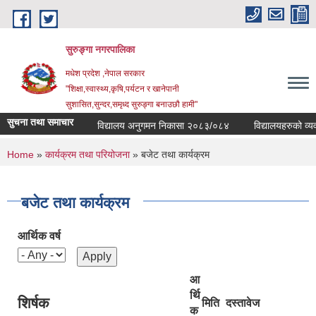
Skip to main content
सुरुङ्‍गा नगरपालिका
मधेश प्रदेश ,नेपाल सरकार
"शिक्षा,स्वास्थ्य,कृषि,पर्यटन र खानेपानी
सुशासित,सुन्दर,समृध्द सुरुङ्गा बनाउछौ हामी"
सुचना तथा समाचार
विद्यालय अनुगमन निकासा २०८३/०८४
विद्यालयहरुको व्यवस्थ
You are here
Home
»
कार्यक्रम तथा परियोजना
» बजेट तथा कार्यक्रम
बजेट तथा कार्यक्रम
आर्थिक वर्ष
आ
र्थि
शिर्षक
मिति
दस्तावेज
क