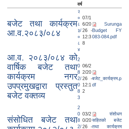
वर्ष
२
०
07/1
बजेट तथा कार्यक्रम
८
6/20
Surunga
३/
26 -
Budget FY
आ.व.२०८३/०८४
०
12:3
083-084.pdf
८
8
४
आ.व. २०८३/०८४ को
2
वार्षिक बजेट तथा
0
06/2
8
2/20
कार्यक्रम नगर
2/
26 -
बजेट_कार्यक्रम.p
उपप्रमुखद्वारा प्रस्तुत
0
12:1
df
8
2
बजेट वक्तव्य
3
2
0
03/2
संशोधन
संसोधित बजेट तथा
8
0/20
सहितको बजेट
2/
26 -
तथा कार्यक्रम