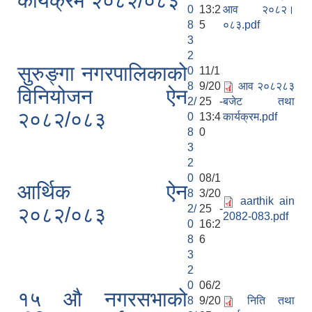
कार्यक्रम २०८२/०८३
0
13:2
आव २०८२।
8
5
०८३.pdf
3
2
सुरुङ्गा नगरपालिकाको
0
11/1
8
9/20
आव २०८२८३
विनियोजन ऐन
2/
25 -
बजेट तथा
२०८२/०८३
0
13:4
कार्यक्रम.pdf
8
0
3
2
0
08/1
आर्थिक ऐन
8
3/20
aarthik ain
2/
25 -
२०८२/०८३
2082-083.pdf
0
16:2
8
6
3
2
0
06/2
१५ औ नगरसभाको
8
9/20
निति तथा