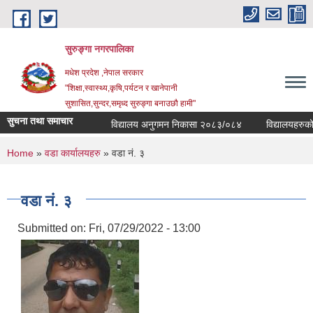
Skip to main content
सुरुङ्‍गा नगरपालिका
मधेश प्रदेश ,नेपाल सरकार
"शिक्षा,स्वास्थ्य,कृषि,पर्यटन र खानेपानी
सुशासित,सुन्दर,समृध्द सुरुङ्गा बनाउछौ हामी"
सुचना तथा समाचार
विद्यालय अनुगमन निकासा २०८३/०८४
विद्यालयहरुको व्
You are here
Home
»
वडा कार्यालयहरु
» वडा नं. ३
वडा नं. ३
Submitted on:
Fri, 07/29/2022 - 13:00