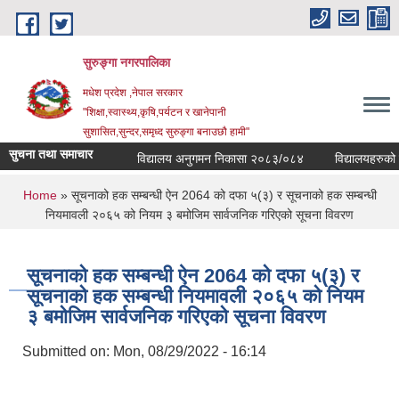
Skip to main content
सुरुङ्‍गा नगरपालिका
मधेश प्रदेश ,नेपाल सरकार
"शिक्षा,स्वास्थ्य,कृषि,पर्यटन र खानेपानी
सुशासित,सुन्दर,समृध्द सुरुङ्गा बनाउछौ हामी"
सुचना तथा समाचार
विद्यालय अनुगमन निकासा २०८३/०८४
विद्यालयहरुको व्य
You are here
Home
» सूचनाको हक सम्बन्धी ऐन 2064 को दफा ५(३) र सूचनाको हक सम्बन्धी
नियमावली २०६५ को नियम ३ बमोजिम सार्वजनिक गरिएको सूचना विवरण
सूचनाको हक सम्बन्धी ऐन 2064 को दफा ५(३) र
सूचनाको हक सम्बन्धी नियमावली २०६५ को नियम
३ बमोजिम सार्वजनिक गरिएको सूचना विवरण
Submitted on:
Mon, 08/29/2022 - 16:14