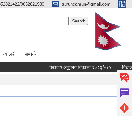
852821422/9852821980
surungamun@gmail.com
Search form
Search
ग्यालरी
सम्पर्क
विद्यालय अनुगमन निकासा २०८३/०८४
विद्यालयह