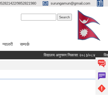
852821422/9852821980
surungamun@gmail.com
Search form
Search
ग्यालरी
सम्पर्क
विद्यालय अनुगमन निकासा २०८३/०८४
विद्याल