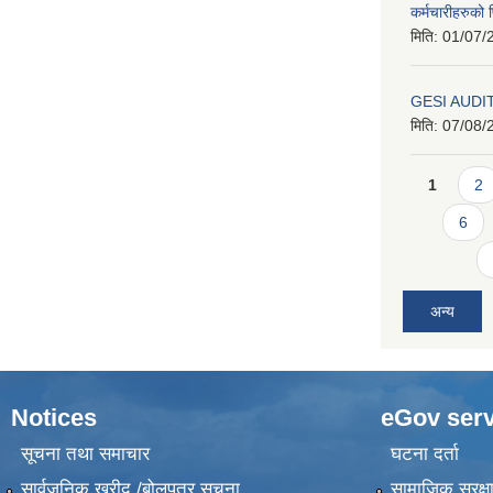
कर्मचारीहरुको फ
मिति:
01/07/
GESI AUDI
मिति:
07/08/
Pages
1
2
6
अन्य
Notices
eGov serv
सूचना तथा समाचार
घटना दर्ता
सार्वजनिक खरीद /बोलपत्र सूचना
सामाजिक सुरक्ष