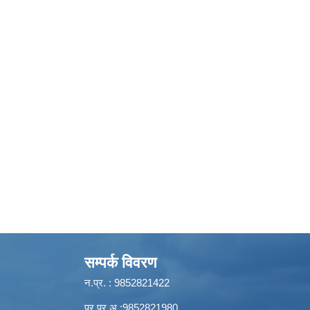
सम्पर्क विवरण
न.प्र. : 9852821422
प्र.प्र.अ.:9852821980