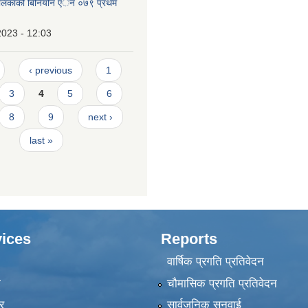
पालिकाको बिनियोन एेन ०७९ प्रथम
2023 - 12:03
‹ previous
1
3
4
5
6
8
9
next ›
last »
ices
Reports
वार्षिक प्रगति प्रतिवेदन
ा
चौमासिक प्रगति प्रतिवेदन
र
सार्वजनिक सुनुवाई