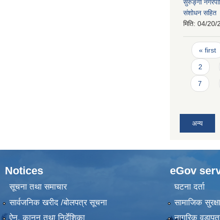
सुरुङ्गा नगर
संशोधन सहित
मिति:
04/20/
Pages
« first
2
7
अन्य
Notices
eGov serv
सूचना तथा समाचार
घटना दर्ता
सार्वजनिक खरीद /बोलपत्र सूचना
सामाजिक सुरक्ष
ऐन, कानुन तथा निर्देशिका
नागरिक वडापत्