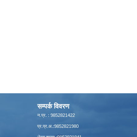
सम्पर्क विवरण
न.प्र. : 9852821422
प्र.प्र.अ.:9852821980