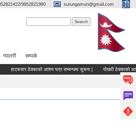
852821422/9852821980
surungamun@gmail.com
Search form
Search
ग्यालरी
सम्पर्क
हाटबजार ठेक्काको आशय पत्र सम्बन्धमा सुचना |
पोखरी ठेक्काको आशय पत