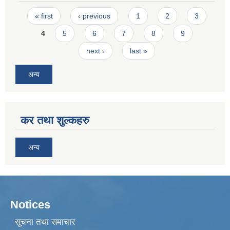
Pages
« first
‹ previous
1
2
3
4
5
6
7
8
9
next ›
last »
अन्य
कर तथा शुल्कहरु
अन्य
Notices
सूचना तथा समाचार