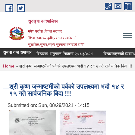
Skip to main content
सुरुङ्‍गा नगरपालिका
मधेश प्रदेश ,नेपाल सरकार
"शिक्षा,स्वास्थ्य,कृषि,पर्यटन र खानेपानी
सुशासित,सुन्दर,समृध्द सुरुङ्गा बनाउछौ हामी"
सुचना तथा समाचार
विद्यालय अनुगमन निकासा २०८३/०८४
विद्यालयहरुको व्यवस्थापक
You are here
Home
» श्री कृष्ण जन्माष्टमीको पर्वको उपलक्ष्यमा भदौ १४ र १५ गते सार्वजनिक बिदा !!!
श्री कृष्ण जन्माष्टमीको पर्वको उपलक्ष्यमा भदौ १४ र
१५ गते सार्वजनिक बिदा !!!
Submitted on:
Sun, 08/29/2021 - 14:15