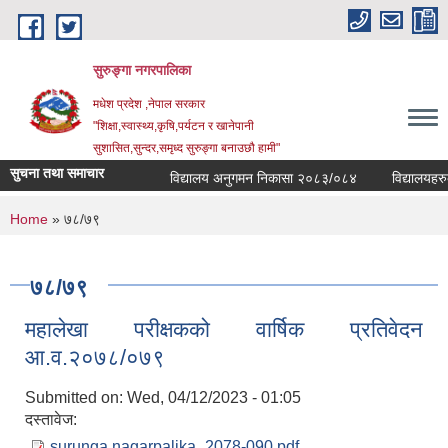
Skip to main content
सुरुङ्‍गा नगरपालिका
मधेश प्रदेश ,नेपाल सरकार
"शिक्षा,स्वास्थ्य,कृषि,पर्यटन र खानेपानी
सुशासित,सुन्दर,समृध्द सुरुङ्गा बनाउछौ हामी"
सुचना तथा समाचार
विद्यालय अनुगमन निकासा २०८३/०८४
विद्यालयहरुको 
You are here
Home
» ७८/७९
७८/७९
महालेखा परीक्षकको वार्षिक प्रतिवेदन
आ.व.२०७८/०७९
Submitted on:
Wed, 04/12/2023 - 01:05
दस्तावेज:
surunga nagarpalika_2078-090.pdf