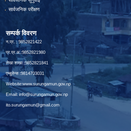
सार्वजनिक सुनुवाई
सार्वजनिक परीक्षण
सम्पर्क विवरण
न.प्र. : 9852821422
प्र.प्र.अ.:9852821980
लेखा शाखा :9852821841
एम्बुलेन्स :9814703031
Website:
www.surungamun.gov.np
Email:
info@surungamun.gov.np
ito.surungamun@gmail.com