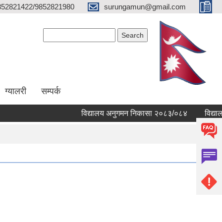
852821422/9852821980
surungamun@gmail.com
Search form
Search
ग्यालरी
सम्पर्क
विद्यालय अनुगमन निकासा २०८३/०८४
विद्यालयहरु