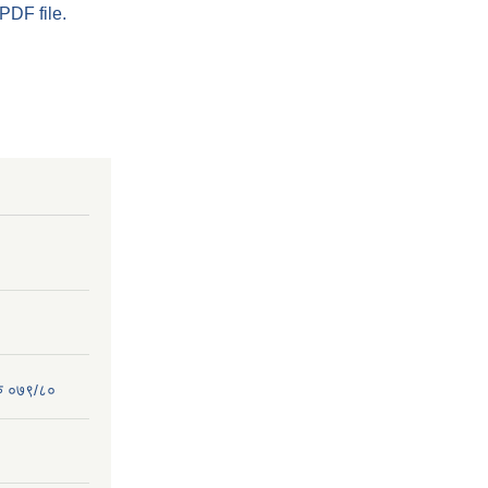
PDF file.
रु ०७९/८०