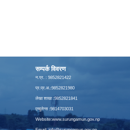
सम्पर्क विवरण
न.प्र. : 9852821422
प्र.प्र.अ.:9852821980
लेखा शाखा :9852821841
एम्बुलेन्स :9814703031
Website:
www.surungamun.gov.np
Email:
info@surungamun.gov.np