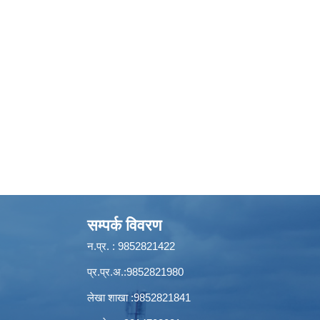
सम्पर्क विवरण
न.प्र. : 9852821422
प्र.प्र.अ.:9852821980
लेखा शाखा :9852821841