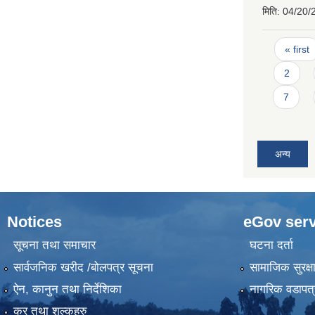
मिति:
04/20/
Pages
« first
2
7
अन्य
Notices
eGov serv
सूचना तथा समाचार
घटना दर्ता
सार्वजनिक खरीद /बोलपत्र सूचना
सामाजिक सुरक्ष
ऐन, कानुन तथा निर्देशिका
नागरिक वडापत्
कर तथा शुल्कहरु