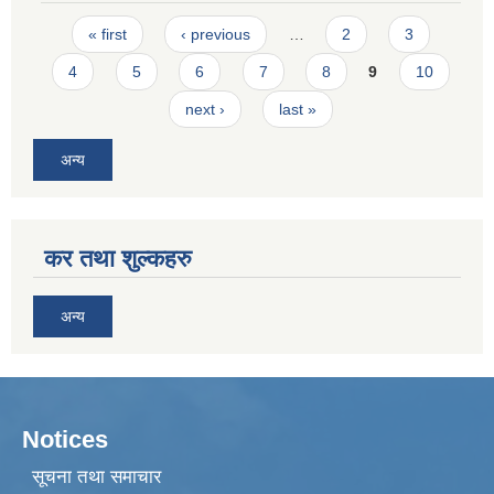
Pages
« first
‹ previous
…
2
3
4
5
6
7
8
9
10
next ›
last »
अन्य
कर तथा शुल्कहरु
अन्य
Notices
सूचना तथा समाचार