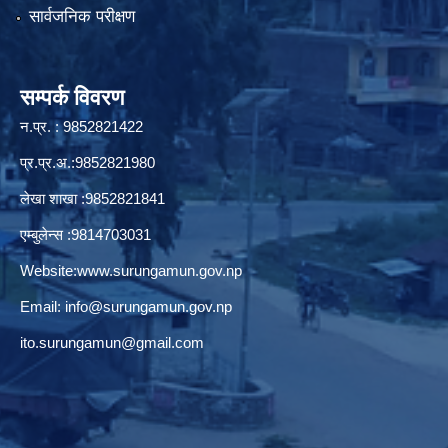
सार्वजनिक परीक्षण
सम्पर्क विवरण
न.प्र. : 9852821422
प्र.प्र.अ.:9852821980
लेखा शाखा :9852821841
एम्बुलेन्स :9814703031
Website:
www.surungamun.gov.np
Email:
info@surungamun.gov.np
ito.surungamun@gmail.com