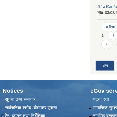
लैंगिक हिँसा 
मिति:
03/03/
Pages
« first
2
3
7
अन्य
Notices
eGov serv
सूचना तथा समाचार
घटना दर्ता
सार्वजनिक खरीद /बोलपत्र सूचना
सामाजिक सुरक्ष
ऐन, कानुन तथा निर्देशिका
नागरिक वडापत्