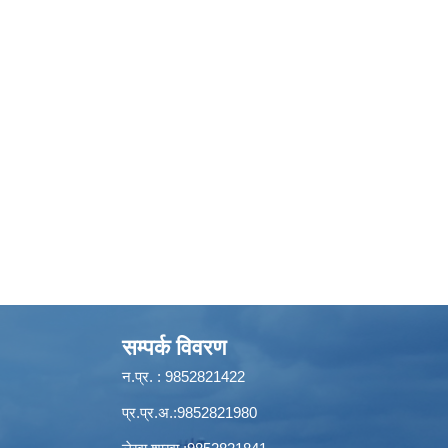
सम्पर्क विवरण
न.प्र. : 9852821422
प्र.प्र.अ.:9852821980