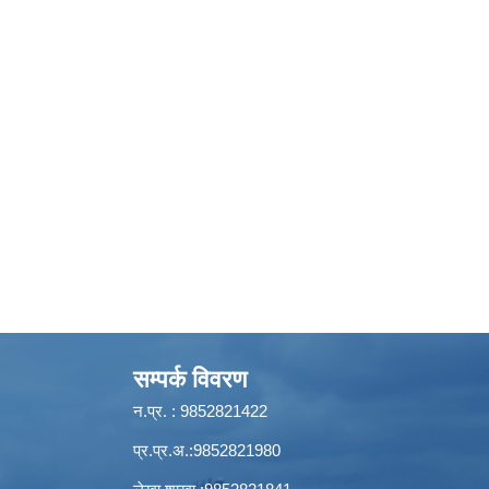
सम्पर्क विवरण
न.प्र. : 9852821422
प्र.प्र.अ.:9852821980