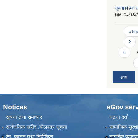
सूचनाको हक सम
मिति:
04/18/
Pages
« firs
2
6
अन्य
Notices
eGov serv
सूचना तथा समाचार
घटना दर्ता
सार्वजनिक खरीद /बोलपत्र सूचना
सामाजिक सुरक्ष
ऐन, कानुन तथा निर्देशिका
नागरिक वडापत्