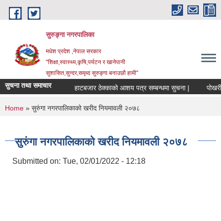
Skip to main content
सुरुङ्‍गा नगरपालिका
मधेश प्रदेश ,नेपाल सरकार
"शिक्षा,स्वास्थ्य,कृषि,पर्यटन र खानेपानी
सुशासित,सुन्दर,समृध्द सुरुङ्गा बनाउछौ हामी"
सुचना तथा समाचार
हाटबजार ठेक्काको आशय पत्र सम्बन्धमा सुचना |
पोखरी ठे
You are here
Home
» सुरुंगा नगरपालिकाको खरीद नियमावली २०७८
सुरुंगा नगरपालिकाको खरीद नियमावली २०७८
Submitted on:
Tue, 02/01/2022 - 12:18