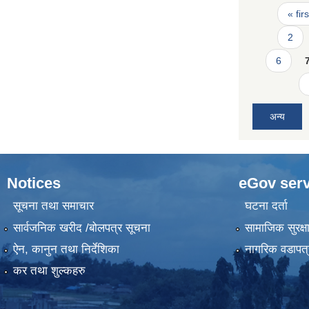
Pages
« firs
2
6
अन्य
Notices
eGov serv
सूचना तथा समाचार
घटना दर्ता
सार्वजनिक खरीद /बोलपत्र सूचना
सामाजिक सुरक्ष
ऐन, कानुन तथा निर्देशिका
नागरिक वडापत्
कर तथा शुल्कहरु