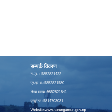
सम्पर्क विवरण
न.प्र. : 9852821422
प्र.प्र.अ.:9852821980
लेखा शाखा :9852821841
एम्बुलेन्स :9814703031
Website:
www.surungamun.gov.np