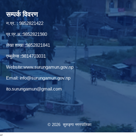
सम्पर्क विवरण
न.प्र. : 9852821422
प्र.प्र.अ.:9852821980
लेखा शाखा :9852821841
एम्बुलेन्स :9814703031
Website:
www.surungamun.gov.np
Email:
info@surungamun.gov.np
ito.surungamun@gmail.com
© 2026 सुरुङ्‍गा नगरपालिका
//