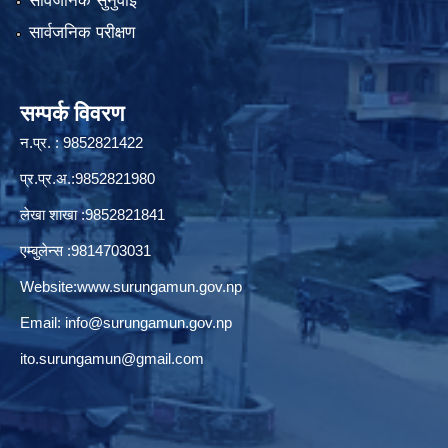
सार्वजनिक सुनुवाई
सार्वजनिक परीक्षण
सम्पर्क विवरण
न.प्र. : 9852821422
प्र.प्र.अ.:9852821980
लेखा शाखा :9852821841
एम्बुलेन्स :9814703031
Website:
www.surungamun.gov.np
Email:
info@surungamun.gov.np
ito.surungamun@gmail.com