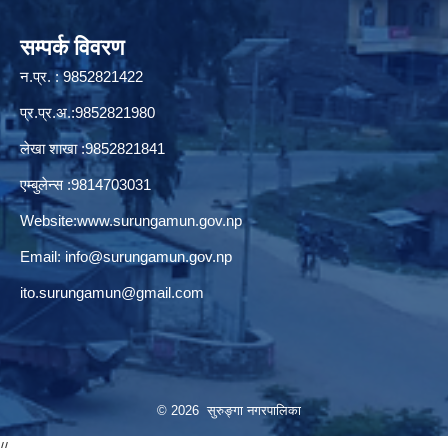
सम्पर्क विवरण
न.प्र. : 9852821422
प्र.प्र.अ.:9852821980
लेखा शाखा :9852821841
एम्बुलेन्स :9814703031
Website:
www.surungamun.gov.np
Email:
info@surungamun.gov.np
ito.surungamun@gmail.com
© 2026 सुरुङ्‍गा नगरपालिका
//