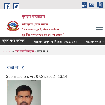
Skip to main content
सुरुङ्‍गा नगरपालिका
मधेश प्रदेश ,नेपाल सरकार
"शिक्षा,स्वास्थ्य,कृषि,पर्यटन र खानेपानी
सुशासित,सुन्दर,समृध्द सुरुङ्गा बनाउछौ हामी"
सुचना तथा समाचार
विद्यालय अनुगमन निकासा २०८३/०८४
विद्यालयहरुको व्यवस
You are here
Home
»
वडा कार्यालयहरु
» वडा नं. ९
वडा नं. ९
Submitted on:
Fri, 07/29/2022 - 13:14