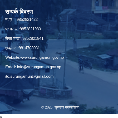
सम्पर्क विवरण
न.प्र. : 9852821422
प्र.प्र.अ.:9852821980
लेखा शाखा :9852821841
एम्बुलेन्स :9814703031
Website:
www.surungamun.gov.np
Email:
info@surungamun.gov.np
ito.surungamun@gmail.com
© 2026 सुरुङ्‍गा नगरपालिका
//