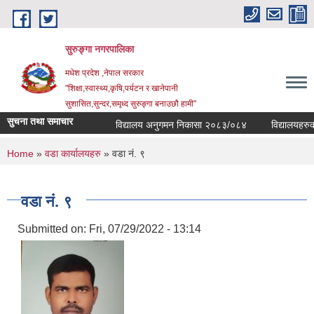
Skip to main content
सुरुङ्‍गा नगरपालिका
मधेश प्रदेश ,नेपाल सरकार
"शिक्षा,स्वास्थ्य,कृषि,पर्यटन र खानेपानी
सुशासित,सुन्दर,समृध्द सुरुङ्गा बनाउछौ हामी"
सुचना तथा समाचार
विद्यालय अनुगमन निकासा २०८३/०८४
विद्यालयहरुको व
You are here
Home
»
वडा कार्यालयहरु
» वडा नं. ९
वडा नं. ९
Submitted on:
Fri, 07/29/2022 - 13:14