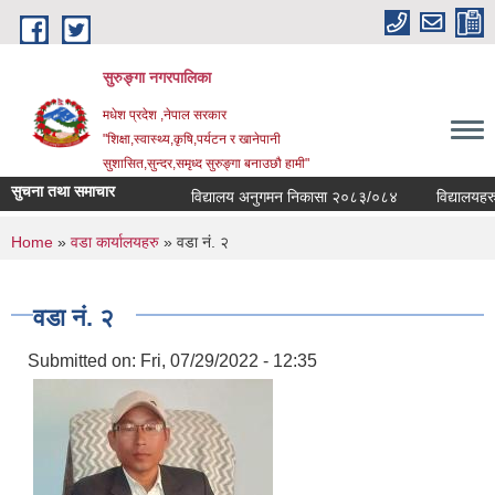
Skip to main content
सुरुङ्‍गा नगरपालिका
मधेश प्रदेश ,नेपाल सरकार
"शिक्षा,स्वास्थ्य,कृषि,पर्यटन र खानेपानी
सुशासित,सुन्दर,समृध्द सुरुङ्गा बनाउछौ हामी"
सुचना तथा समाचार
विद्यालय अनुगमन निकासा २०८३/०८४
विद्यालयहरुको
You are here
Home
»
वडा कार्यालयहरु
» वडा नं. २
वडा नं. २
Submitted on:
Fri, 07/29/2022 - 12:35