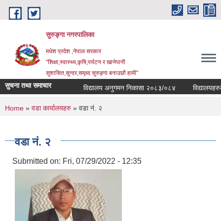
Skip to main content
सुरुङ्‍गा नगरपालिका
मधेश प्रदेश ,नेपाल सरकार
"शिक्षा,स्वास्थ्य,कृषि,पर्यटन र खानेपानी
सुशासित,सुन्दर,समृध्द सुरुङ्गा बनाउछौ हामी"
सुचना तथा समाचार
विद्यालय अनुगमन निकासा २०८३/०८४
विद्यालयहरुको 
You are here
Home
»
वडा कार्यालयहरु
» वडा नं. २
वडा नं. २
Submitted on:
Fri, 07/29/2022 - 12:35