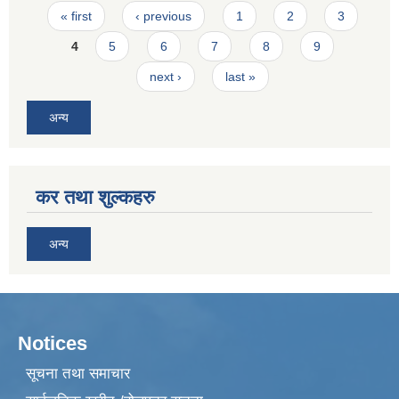
Pages
« first
‹ previous
1
2
3
4
5
6
7
8
9
next ›
last »
अन्य
कर तथा शुल्कहरु
अन्य
Notices
सूचना तथा समाचार