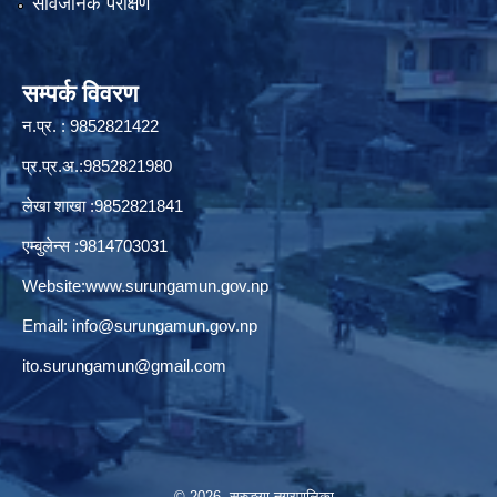
सार्वजनिक परीक्षण
सम्पर्क विवरण
न.प्र. : 9852821422
प्र.प्र.अ.:9852821980
लेखा शाखा :9852821841
एम्बुलेन्स :9814703031
Website:
www.surungamun.gov.np
Email:
info@surungamun.gov.np
ito.surungamun@gmail.com
© 2026 सुरुङ्‍गा नगरपालिका