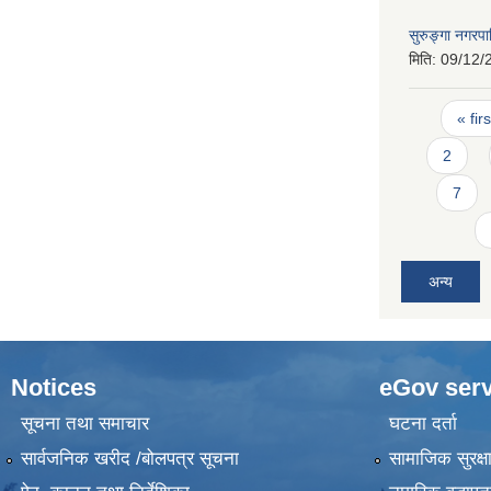
सुरुङ्गा नगर
मिति:
09/12/
Pages
« firs
2
7
अन्य
Notices
eGov serv
सूचना तथा समाचार
घटना दर्ता
सार्वजनिक खरीद /बोलपत्र सूचना
सामाजिक सुरक्ष