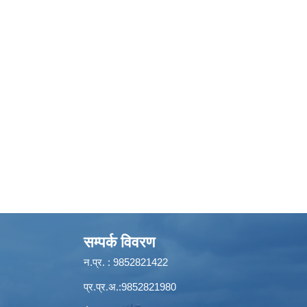
सम्पर्क विवरण
न.प्र. : 9852821422
प्र.प्र.अ.:9852821980