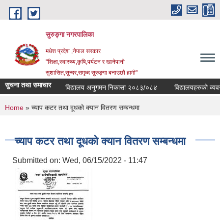
Skip to main content
सुरुङ्‍गा नगरपालिका
मधेश प्रदेश ,नेपाल सरकार
"शिक्षा,स्वास्थ्य,कृषि,पर्यटन र खानेपानी
सुशासित,सुन्दर,समृध्द सुरुङ्गा बनाउछौ हामी"
सुचना तथा समाचार
विद्यालय अनुगमन निकासा २०८३/०८४
विद्यालयहरुको व्यवस्थ
You are here
Home
» च्याप कटर तथा दूधको क्यान वितरण सम्बन्धमा
च्याप कटर तथा दूधको क्यान वितरण सम्बन्धमा
Submitted on:
Wed, 06/15/2022 - 11:47