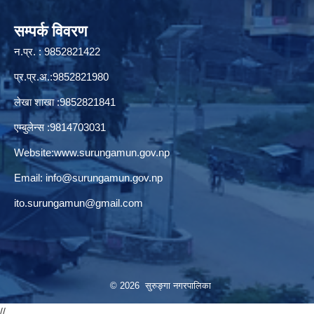
सम्पर्क विवरण
न.प्र. : 9852821422
प्र.प्र.अ.:9852821980
लेखा शाखा :9852821841
एम्बुलेन्स :9814703031
Website:
www.surungamun.gov.np
Email:
info@surungamun.gov.np
ito.surungamun@gmail.com
© 2026 सुरुङ्‍गा नगरपालिका
//