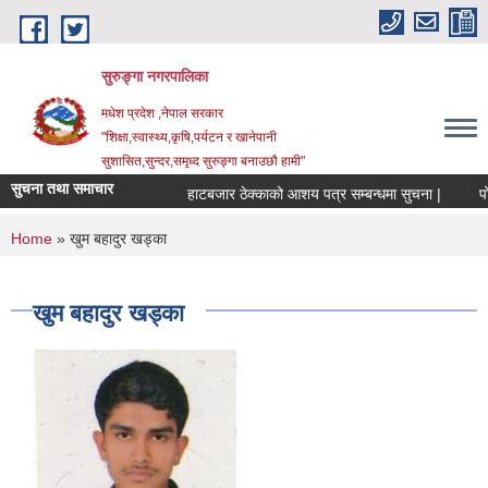
Skip to main content
सुरुङ्‍गा नगरपालिका
मधेश प्रदेश ,नेपाल सरकार
"शिक्षा,स्वास्थ्य,कृषि,पर्यटन र खानेपानी
सुशासित,सुन्दर,समृध्द सुरुङ्गा बनाउछौ हामी"
सुचना तथा समाचार
हाटबजार ठेक्काको आशय पत्र सम्बन्धमा सुचना |
पोखर
You are here
Home
» खुम बहादुर खड्का
खुम बहादुर खड्का