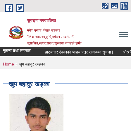
Skip to main content
सुरुङ्‍गा नगरपालिका
मधेश प्रदेश ,नेपाल सरकार
"शिक्षा,स्वास्थ्य,कृषि,पर्यटन र खानेपानी
सुशासित,सुन्दर,समृध्द सुरुङ्गा बनाउछौ हामी"
सुचना तथा समाचार
हाटबजार ठेक्काको आशय पत्र सम्बन्धमा सुचना |
पोखरी ठ
You are here
Home
» खुम बहादुर खड्का
खुम बहादुर खड्का