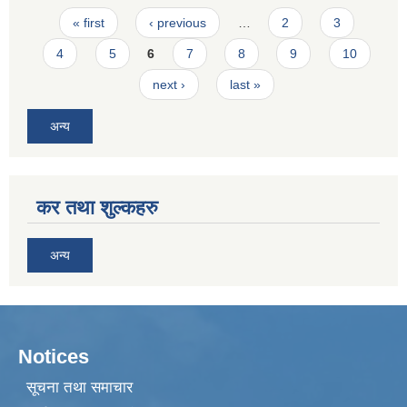
Pages
« first
‹ previous
…
2
3
4
5
6
7
8
9
10
next ›
last »
अन्य
कर तथा शुल्कहरु
अन्य
Notices
सूचना तथा समाचार