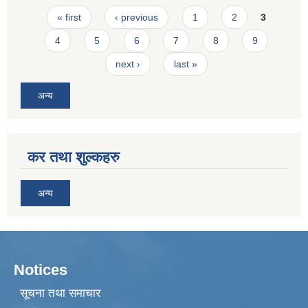
Pages
« first
‹ previous
1
2
3
4
5
6
7
8
9
next ›
last »
अन्य
कर तथा शुल्कहरु
अन्य
Notices
सूचना तथा समाचार