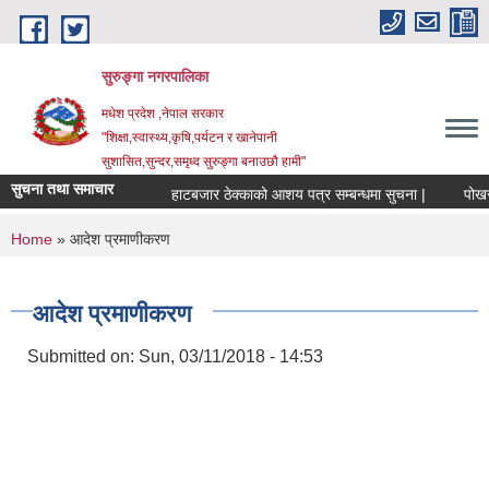
Skip to main content
सुरुङ्‍गा नगरपालिका
मधेश प्रदेश ,नेपाल सरकार
"शिक्षा,स्वास्थ्य,कृषि,पर्यटन र खानेपानी
सुशासित,सुन्दर,समृध्द सुरुङ्गा बनाउछौ हामी"
सुचना तथा समाचार
हाटबजार ठेक्काको आशय पत्र सम्बन्धमा सुचना |
पोखरी ठ
You are here
Home
» आदेश प्रमाणीकरण
आदेश प्रमाणीकरण
Submitted on:
Sun, 03/11/2018 - 14:53