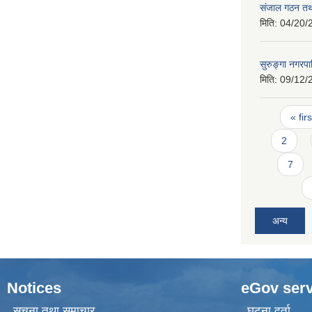
संजाल गठन तथ
मिति:
04/20/
सुरुङ्गा नगर
मिति:
09/12/
Pages
« firs
2
7
अन्य
Notices
eGov serv
सूचना तथा समाचार
घटना दर्ता