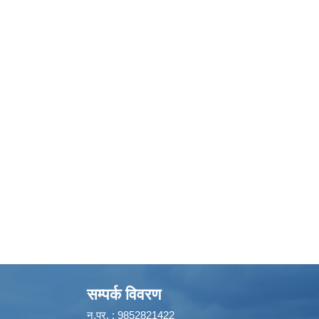
सम्पर्क विवरण
न.प्र. : 9852821422