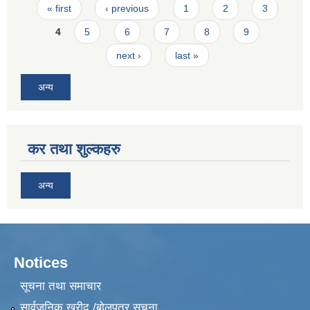
Pages
« first
‹ previous
1
2
3
4
5
6
7
8
9
next ›
last »
अन्य
कर तथा शुल्कहरु
अन्य
Notices
सूचना तथा समाचार
सार्वजनिक खरीद /बोलपत्र सूचना