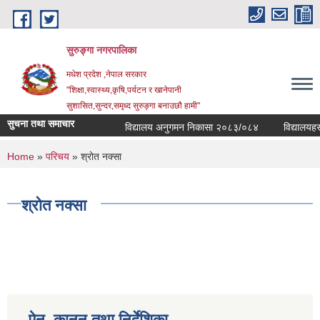
Skip to main content
सुरुङ्‍गा नगरपालिका
मधेश प्रदेश ,नेपाल सरकार
"शिक्षा,स्वास्थ्य,कृषि,पर्यटन र खानेपानी
सुशासित,सुन्दर,समृध्द सुरुङ्गा बनाउछौ हामी"
सुचना तथा समाचार
विद्यालय अनुगमन निकासा २०८३/०८४
विद्यालयहरुक
You are here
Home
»
परिचय
» श्रोत नक्सा
श्रोत नक्सा
ऐन, कानुन तथा निर्देशिका