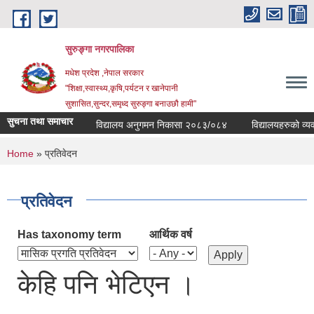
Skip to main content
सुरुङ्‍गा नगरपालिका
मधेश प्रदेश ,नेपाल सरकार
"शिक्षा,स्वास्थ्य,कृषि,पर्यटन र खानेपानी
सुशासित,सुन्दर,समृध्द सुरुङ्गा बनाउछौ हामी"
सुचना तथा समाचार
विद्यालय अनुगमन निकासा २०८३/०८४
विद्यालयहरुको व्यवस्
You are here
Home
» प्रतिवेदन
प्रतिवेदन
Has taxonomy term
आर्थिक वर्ष
केहि पनि भेटिएन ।