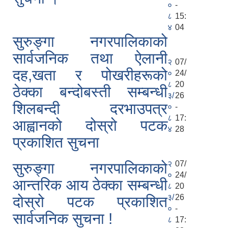
०
-
८
15:
४
04
सुरुङ्गा नगरपालिकाको
सार्वजनिक तथा ऐलानी
२
07/
दह,खता र पोखरीहरूको
०
24/
८
20
ठेक्का बन्दोबस्ती सम्बन्धी
३/
26
शिलबन्दी दरभाउपत्र
०
-
८
17:
आह्वानको दोस्रो पटक
४
28
प्रकाशित सुचना
२
07/
सुरुङ्गा नगरपालिकाको
०
24/
आन्तरिक आय ठेक्का सम्बन्धी
८
20
३/
26
दोस्रो पटक प्रकाशित
०
-
सार्वजनिक सुचना !
८
17: