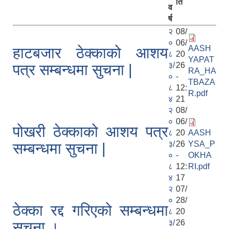
ति
व
र्ष
२
08/
०
06/
AASH
हाटबजार ठेक्काको आशय
८
20
YAPAT
३/
26
पत्र सम्बन्धमा सुचना |
RA_HA
०
-
TBAZA
८
12:
R.pdf
४
21
२
08/
०
06/
पोखरी ठेक्काको आशय पत्र
८
20
AASH
३/
26
YSA_P
सम्बन्धमा सुचना |
०
-
OKHA
८
12:
RI.pdf
४
17
२
07/
०
28/
ठेक्का रद्द गरिएको सम्बन्धमा
८
20
३/
26
सुचना ।