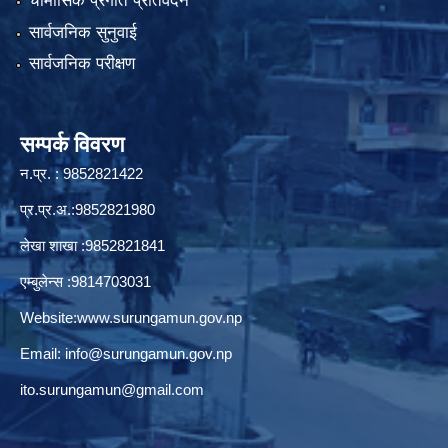
चौमासिक प्रगति प्रतिवेदन
सार्वजनिक सुनुवाई
सार्वजनिक परीक्षण
सम्पर्क विवरण
न.प्र. : 9852821422
प्र.प्र.अ.:9852821980
लेखा शाखा :9852821841
एम्बुलेन्स :9814703031
Website:
www.surungamun.gov.np
Email:
info@surungamun.gov.np
ito.surungamun@gmail.com