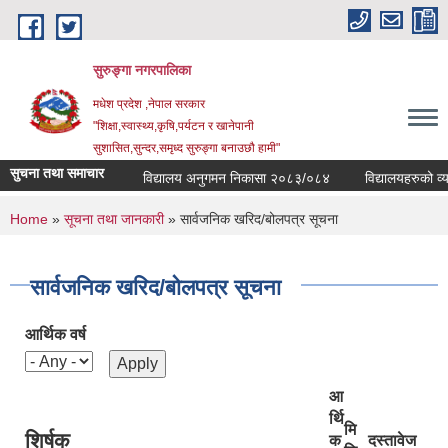
Skip to main content
सुरुङ्‍गा नगरपालिका
मधेश प्रदेश ,नेपाल सरकार
"शिक्षा,स्वास्थ्य,कृषि,पर्यटन र खानेपानी
सुशासित,सुन्दर,समृध्द सुरुङ्गा बनाउछौ हामी"
सुचना तथा समाचार
विद्यालय अनुगमन निकासा २०८३/०८४
विद्यालयहरुको व्यवस्
You are here
Home
»
सूचना तथा जानकारी
» सार्वजनिक खरिद/बोलपत्र सूचना
सार्वजनिक खरिद/बोलपत्र सूचना
आर्थिक वर्ष
आ
र्थि
मि
शिर्षक
क
दस्तावेज