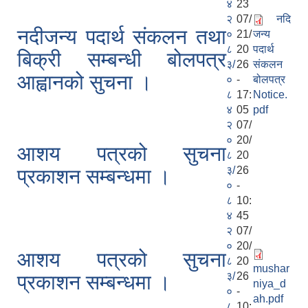
४
23
२
07/
नदि
नदीजन्य पदार्थ संकलन तथा
०
21/
जन्य
८
20
पदार्थ
बिक्री सम्बन्धी बोलपत्र
३/
26
संकलन
आह्वानको सुचना ।
०
-
बोलपत्र
८
17:
Notice.
४
05
pdf
२
07/
०
20/
आशय पत्रको सुचना
८
20
३/
26
प्रकाशन सम्बन्धमा ।
०
-
८
10:
४
45
२
07/
०
20/
आशय पत्रको सुचना
८
20
mushar
३/
26
प्रकाशन सम्बन्धमा ।
niya_d
०
-
ah.pdf
८
10: