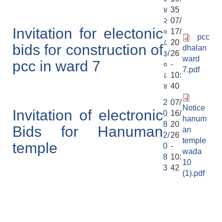
४
35
२
07/
Invitation for electonic
०
17/
pcc
८
20
bids for construction of
dhalan
३/
26
ward
pcc in ward 7
०
-
7.pdf
८
10:
४
40
2
07/
Notice
Invitation of electronic
0
16/
hanum
8
20
Bids for Hanuman
an
2/
26
temple
temple
0
-
wada
8
10:
10
3
42
(1).pdf