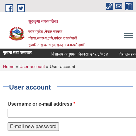
Skip to main content
सुरुङ्‍गा नगरपालिका
मधेश प्रदेश ,नेपाल सरकार
"शिक्षा,स्वास्थ्य,कृषि,पर्यटन र खानेपानी
सुशासित,सुन्दर,समृध्द सुरुङ्गा बनाउछौ हामी"
सुचना तथा समाचार
विद्यालय अनुगमन निकासा २०८३/०८४
विद्यालयहरुको 
You are here
Home
»
User account
» User account
User account
Username or e-mail address
*