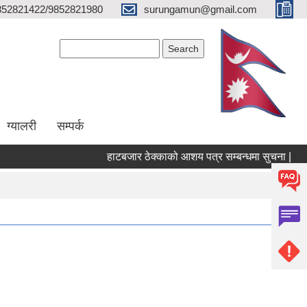
852821422/9852821980
surungamun@gmail.com
Search form
Search
ग्यालरी
सम्पर्क
हाटबजार ठेक्काको आशय पत्र सम्बन्धमा सुचना |
पो