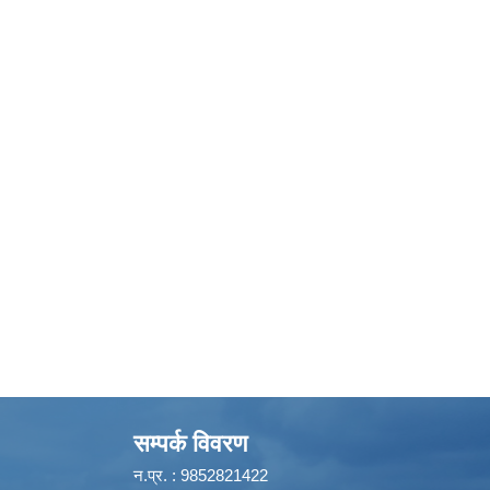
सम्पर्क विवरण
न.प्र. : 9852821422