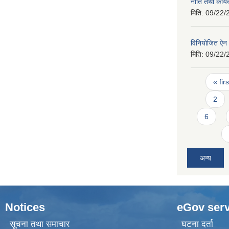
नीति तथा कार्
मिति:
09/22/
विनियोजित ऐ
मिति:
09/22/
Pages
« firs
2
6
अन्य
Notices
eGov serv
सूचना तथा समाचार
घटना दर्ता