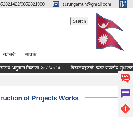
852821422/9852821980
surungamun@gmail.com
Search form
Search
ग्यालरी
सम्पर्क
लय अनुगमन निकासा २०८३/०८४
विद्यालयहरुको व्यवस्थापकीय सुधारका क्रिया
truction of Projects Works