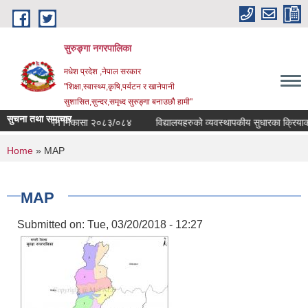
Skip to main content
सुरुङ्‍गा नगरपालिका
मधेश प्रदेश ,नेपाल सरकार
"शिक्षा,स्वास्थ्य,कृषि,पर्यटन र खानेपानी
सुशासित,सुन्दर,समृध्द सुरुङ्गा बनाउछौ हामी"
सुचना तथा समाचार
िद्यालय अनुगमन निकासा २०८३/०८४
विद्यालयहरुको व्यवस्थापकीय सुधारका क्रियाकलापहर
You are here
Home
» MAP
MAP
Submitted on:
Tue, 03/20/2018 - 12:27