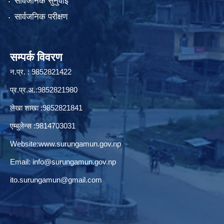
सार्वजनिक सुनुवाई
सार्वजनिक परीक्षण
सम्पर्क विवरण
न.प्र. : 9852821422
प्र.प्र.अ.:9852821980
लेखा शाखा :9852821841
एम्बुलेन्स :9814703031
Website:
www.surungamun.gov.np
Email:
info@surungamun.gov.np
ito.surungamun@gmail.com