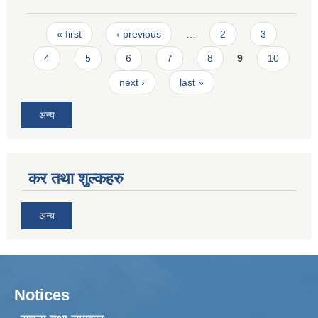
Pages
« first
‹ previous
…
2
3
4
5
6
7
8
9
10
next ›
last »
अन्य
कर तथा शुल्कहरु
अन्य
Notices