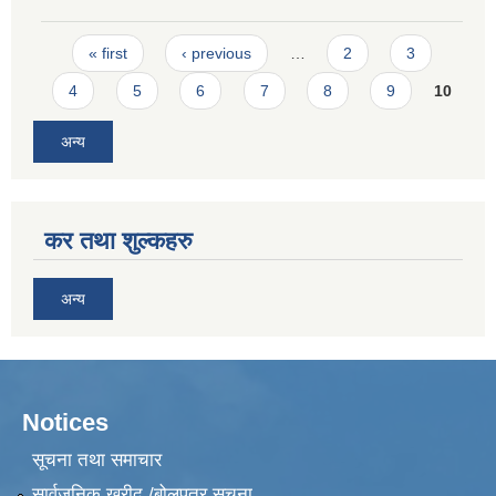
Pages
« first
‹ previous
…
2
3
4
5
6
7
8
9
10
अन्य
कर तथा शुल्कहरु
अन्य
Notices
सूचना तथा समाचार
सार्वजनिक खरीद /बोलपत्र सूचना