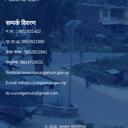
सम्पर्क विवरण
न.प्र. : 9852821422
प्र.प्र.अ.:9852821980
लेखा शाखा :9852821841
एम्बुलेन्स :9814703031
Website:
www.surungamun.gov.np
Email:
info@surungamun.gov.np
ito.surungamun@gmail.com
© 2026 सुरुङ्‍गा नगरपालिका