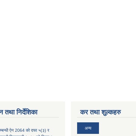
न तथा निर्देशिका
कर तथा शुल्कहरु
अन्य
म्बन्धी ऐन 2064 को दफा ५(३) र