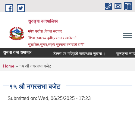
Skip to main content
सुरुङ्‍गा नगरपालिका
मधेश प्रदेश ,नेपाल सरकार
"शिक्षा,स्वास्थ्य,कृषि,पर्यटन र खानेपानी
सुशासित,सुन्दर,समृध्द सुरुङ्गा बनाउछौ हामी"
सुचना तथा समाचार
ठेक्का रद्द गरिएको सम्बन्धमा सुचना ।
You are here
Home
» १५ औ नगरसभा बजेट
१५ औ नगरसभा बजेट
Submitted on:
Wed, 06/25/2025 - 17:23