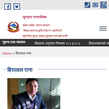
Skip to main content
सुरुङ्‍गा नगरपालिका
मधेश प्रदेश ,नेपाल सरकार
"शिक्षा,स्वास्थ्य,कृषि,पर्यटन र खानेपानी
सुशासित,सुन्दर,समृध्द सुरुङ्गा बनाउछौ हामी"
सुचना तथा समाचार
विद्यालय अनुगमन निकासा २०८३/०८४
विद्यालयहरुको व्यवस
You are here
Home
» हिरालाल राना
हिरालाल राना